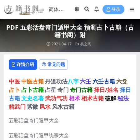
登录
PDF 五彩活盘奇门遁甲大全 预测占卜古籍（古
籍书阁）附
2021-04-17
易玄阁
详情介绍
常见问题
中医
中医古籍
丹道功法
八字
六壬
六壬古籍
六爻
占卜
占卜古籍
占星
奇门
奇门古籍
择日/姓名
择日
古籍
文史名著
武功气功
相术
相术古籍
破解
秘法
精武门
紫微
风水
风水古籍
五彩活盘奇门遁甲大全
五彩活盘奇门遁甲统宗大全