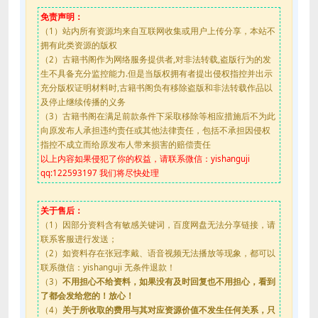
免责声明：
（1）站内所有资源均来自互联网收集或用户上传分享，本站不
拥有此类资源的版权
（2）古籍书阁作为网络服务提供者,对非法转载,盗版行为的发
生不具备充分监控能力.但是当版权拥有者提出侵权指控并出示
充分版权证明材料时,古籍书阁负有移除盗版和非法转载作品以
及停止继续传播的义务
（3）古籍书阁在满足前款条件下采取移除等相应措施后不为此
向原发布人承担违约责任或其他法律责任，包括不承担因侵权
指控不成立而给原发布人带来损害的赔偿责任
以上内容如果侵犯了你的权益，请联系微信：yishanguji
qq:122593197 我们将尽快处理
关于售后：
（1）因部分资料含有敏感关键词，百度网盘无法分享链接，请
联系客服进行发送；
（2）如资料存在张冠李戴、语音视频无法播放等现象，都可以
联系微信：yishanguji 无条件退款！
（3）
不用担心不给资料，如果没有及时回复也不用担心，看到
了都会发给您的！放心！
（4）
关于所收取的费用与其对应资源价值不发生任何关系，只