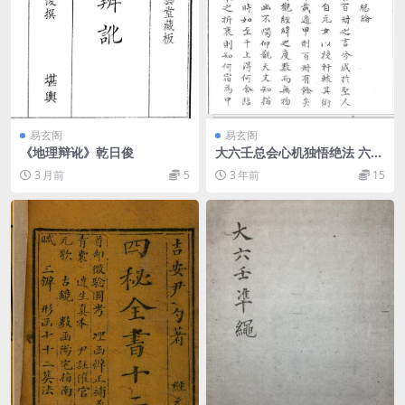
易玄阁
易玄阁
《地理辩讹》乾日俊
大六壬总会心机独悟绝法 六壬
古籍，古籍书阁
3 月前
5
3 年前
15