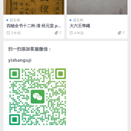
易玄阁
易玄阁
四秘全书十二种.清 经元堂.pd
大六壬準繩
f
3 年前
7
4 年前
7
扫一扫添加客服微信：
yishanguji