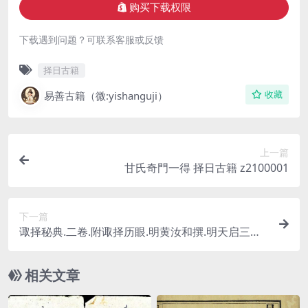
购买下载权限
下载遇到问题？可联系客服或反馈
择日古籍
易善古籍（微:yishanguji）
收藏
上一篇
甘氏奇門一得 择日古籍 z2100001
下一篇
诹择秘典.二卷.附诹择历眼.明黄汝和撰.明天启三年
豫章黄氏刊本 z2100003
相关文章