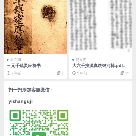
易玄阁
易玄阁
三元千镇灵应符书
大六壬搜源真诀银河棹.pdf电
子版 百度网盘资源下载！
2 年前
7
5 年前
15
扫一扫添加客服微信：
yishanguji