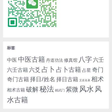
标签
中医古籍
八字
六壬
中医
修真馆
丹道功法
占卜
占卜古籍
六爻
奇门
六壬古籍
占星
相术
择日/姓名
奇门古籍
择日古籍
文史名著
秘法
风水
风
紫微
破解
相术古籍
精武门
水古籍