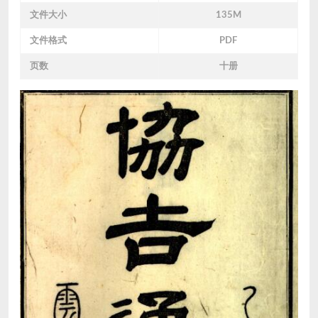
文件大小
135M
文件格式
PDF
页数
十册