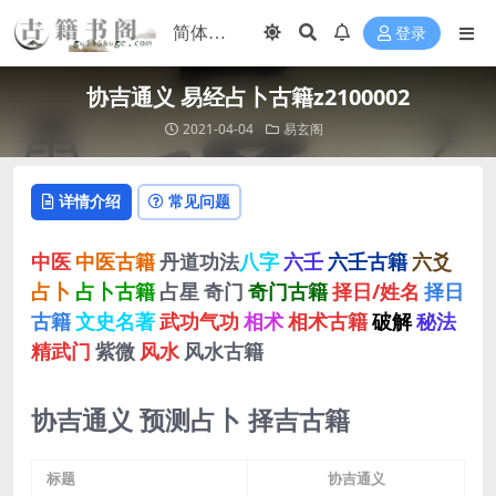
登录
协吉通义 易经占卜古籍z2100002
2021-04-04
易玄阁
详情介绍
常见问题
中医
中医古籍
丹道功法
八字
六壬
六壬古籍
六爻
占卜
占卜古籍
占星
奇门
奇门古籍
择日/姓名
择日
古籍
文史名著
武功气功
相术
相术古籍
破解
秘法
精武门
紫微
风水
风水古籍
协吉通义 预测占卜 择吉古籍
标题
协吉通义