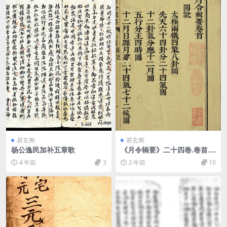
易玄阁
易玄阁
杨公逸民加补五章歌
《月令辑要》二十四卷.卷首.
清.李光地等撰.清康熙时期内
4 年前
3
2 年前
10
府四色套印本