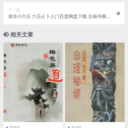
下一篇
道传小六壬 六壬占卜入门百度网盘下载 古籍书阁
易善医书网
相关文章
易书馆
易书馆