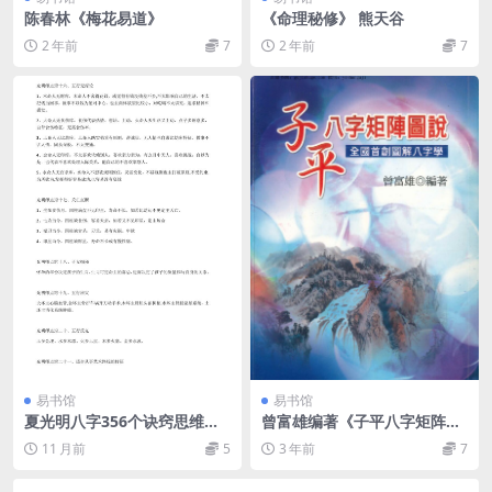
陈春林《梅花易道》
《命理秘修》 熊天谷
2 年前
7
2 年前
7
易书馆
易书馆
夏光明八字356个诀窍思维点
曾富雄编著《子平八字矩阵图
窍
说》
11 月前
5
3 年前
7