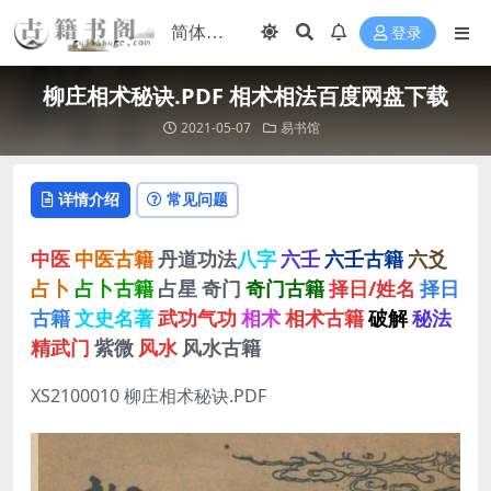
登录
柳庄相术秘诀.PDF 相术相法百度网盘下载
2021-05-07
易书馆
详情介绍
常见问题
中医
中医古籍
丹道功法
八字
六壬
六壬古籍
六爻
占卜
占卜古籍
占星
奇门
奇门古籍
择日/姓名
择日
古籍
文史名著
武功气功
相术
相术古籍
破解
秘法
精武门
紫微
风水
风水古籍
XS2100010 柳庄相术秘诀.PDF