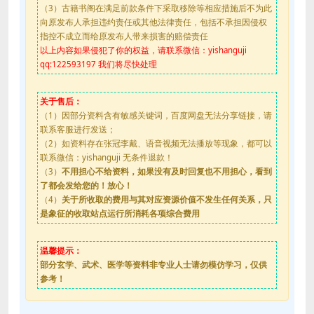
（3）古籍书阁在满足前款条件下采取移除等相应措施后不为此
向原发布人承担违约责任或其他法律责任，包括不承担因侵权
指控不成立而给原发布人带来损害的赔偿责任
以上内容如果侵犯了你的权益，请联系微信：yishanguji
qq:122593197 我们将尽快处理
关于售后：
（1）因部分资料含有敏感关键词，百度网盘无法分享链接，请
联系客服进行发送；
（2）如资料存在张冠李戴、语音视频无法播放等现象，都可以
联系微信：yishanguji 无条件退款！
（3）
不用担心不给资料，如果没有及时回复也不用担心，看到
了都会发给您的！放心！
（4）
关于所收取的费用与其对应资源价值不发生任何关系，只
是象征的收取站点运行所消耗各项综合费用
温馨提示：
部分玄学、武术、医学等资料非专业人士请勿模仿学习，仅供
参考！