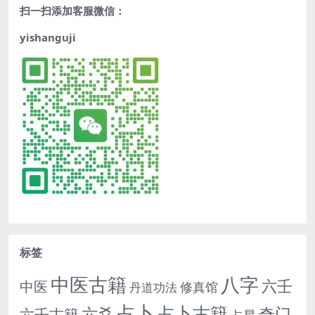
扫一扫添加客服微信：
yishanguji
标签
中医古籍
八字
六壬
中医
修真馆
丹道功法
占卜
占卜古籍
六爻
奇门
六壬古籍
占星