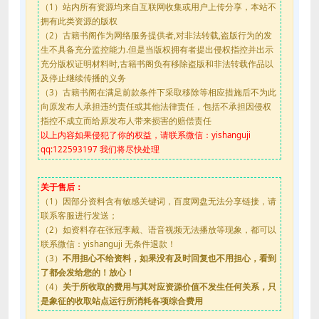
（1）站内所有资源均来自互联网收集或用户上传分享，本站不
拥有此类资源的版权
（2）古籍书阁作为网络服务提供者,对非法转载,盗版行为的发
生不具备充分监控能力.但是当版权拥有者提出侵权指控并出示
充分版权证明材料时,古籍书阁负有移除盗版和非法转载作品以
及停止继续传播的义务
（3）古籍书阁在满足前款条件下采取移除等相应措施后不为此
向原发布人承担违约责任或其他法律责任，包括不承担因侵权
指控不成立而给原发布人带来损害的赔偿责任
以上内容如果侵犯了你的权益，请联系微信：yishanguji
qq:122593197 我们将尽快处理
关于售后：
（1）因部分资料含有敏感关键词，百度网盘无法分享链接，请
联系客服进行发送；
（2）如资料存在张冠李戴、语音视频无法播放等现象，都可以
联系微信：yishanguji 无条件退款！
（3）
不用担心不给资料，如果没有及时回复也不用担心，看到
了都会发给您的！放心！
（4）
关于所收取的费用与其对应资源价值不发生任何关系，只
是象征的收取站点运行所消耗各项综合费用