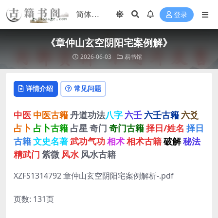
登录
《​章仲山玄空阴阳宅案例解》
2026-06-03
易书馆
详情介绍
常见问题
中医
中医古籍
丹道功法
八字
六壬
六壬古籍
六爻
占卜
占卜古籍
占星
奇门
奇门古籍
择日/姓名
择日
古籍
文史名著
武功气功
相术
相术古籍
破解
秘法
精武门
紫微
风水
风水古籍
XZFS1314792 章仲山玄空阴阳宅案例解析-.pdf
页数: 131页