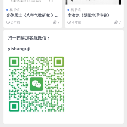
易书馆
易书馆
光莲居士《八字气数研究 》高
李汶龙《阴阳地理宅鉴》
清版
2 年前
7
4 年前
7
扫一扫添加客服微信：
yishanguji