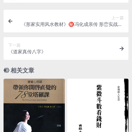
上一篇
《形家实用风水教材》㊙️冯化成亲传 形峦实战派·
内部绝密教材
下一篇
《道家真传八字》
相关文章