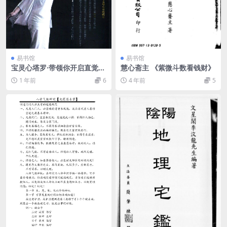
易书馆
易书馆
宝灵心塔罗·带领你开启直觉的
慧心斋主 《紫微斗数看钱财》
78堂塔罗课
1 年前
6
4 年前
5