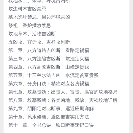
坟地水土、杂草、环境吉凶断
坟边树木吉凶禁忌
墓地选址禁忌、周边环境吉凶
祭祖、香炉摆放禁忌
坟地草木、活物吉凶断
五凶坟、宜迁坟、吉祥坟判断
第二章、八方道路吉凶断：看路定祸福
第三章、八方洼陷吉凶断：坑洼定灾福
第四章、八方高耸吉凶断：山峰定贵贱
第五章、十三种水法吉凶：水流定贫富贵贱
第六章、分房口诀：精准对应各房祸福
第七章、坟墓贵断：出贵人、富贵、高官的坟地格局
第八章、坟墓贱断：各类凶地、残缺、灾祸坟地详解
第九章、阴阳宅对比断事、远近应期详解
第十章、风水修缮、避凶催吉实用方法
第十一章、全书总诀、铁口断事速记口诀