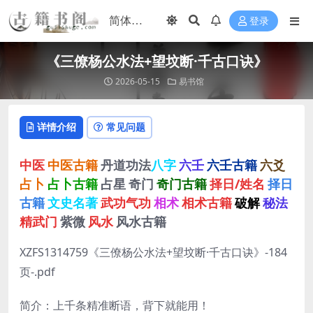
登录
《三僚杨公水法+望坟断·千古口诀》
2026-05-15
易书馆
详情介绍
常见问题
中医
中医古籍
丹道功法
八字
六壬
六壬古籍
六爻
占卜
占卜古籍
占星
奇门
奇门古籍
择日/姓名
择日
古籍
文史名著
武功气功
相术
相术古籍
破解
秘法
精武门
紫微
风水
风水古籍
XZFS1314759《三僚杨公水法+望坟断·千古口诀》-184
页-.pdf
简介：上千条精准断语，背下就能用！