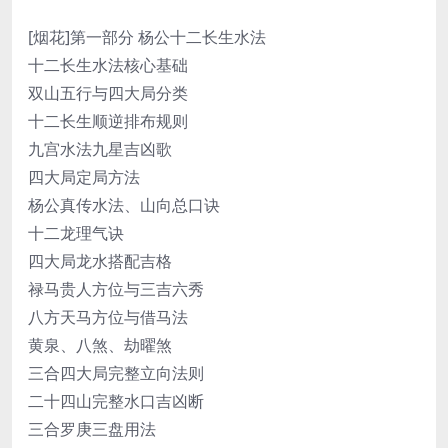
[烟花]第一部分 杨公十二长生水法
十二长生水法核心基础
双山五行与四大局分类
十二长生顺逆排布规则
九宫水法九星吉凶歌
四大局定局方法
杨公真传水法、山向总口诀
十二龙理气诀
四大局龙水搭配吉格
禄马贵人方位与三吉六秀
八方天马方位与借马法
黄泉、八煞、劫曜煞
三合四大局完整立向法则
二十四山完整水口吉凶断
三合罗庚三盘用法