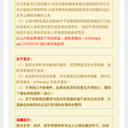
生不具备充分监控能力.但是当版权拥有者提出侵权指控并出示
充分版权证明材料时,古籍书阁负有移除盗版和非法转载作品以
及停止继续传播的义务
（3）古籍书阁在满足前款条件下采取移除等相应措施后不为此
向原发布人承担违约责任或其他法律责任，包括不承担因侵权
指控不成立而给原发布人带来损害的赔偿责任
以上内容如果侵犯了你的权益，请联系微信：yishanguji
qq:122593197 我们将尽快处理
关于售后：
（1）因部分资料含有敏感关键词，百度网盘无法分享链接，请
联系客服进行发送；
（2）如资料存在张冠李戴、语音视频无法播放等现象，都可以
联系微信：yishanguji 无条件退款！
（3）
不用担心不给资料，如果没有及时回复也不用担心，看到
了都会发给您的！放心！
（4）
关于所收取的费用与其对应资源价值不发生任何关系，只
是象征的收取站点运行所消耗各项综合费用
温馨提示：
部分玄学、武术、医学等资料非专业人士请勿模仿学习，仅供