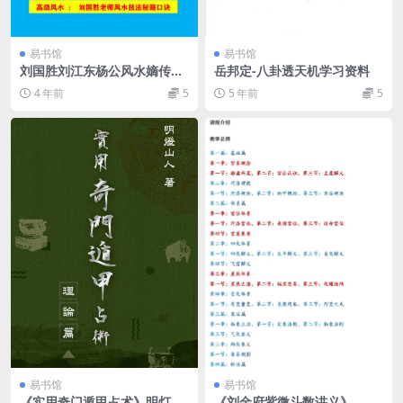
易书馆
易书馆
刘国胜刘江东杨公风水嫡传
岳邦定-八卦透天机学习资料
《囊金家传宝典》
4 年前
5
5 年前
5
易书馆
易书馆
《实用奇门遁甲占术》明灯山
《刘金府紫微斗数讲义》