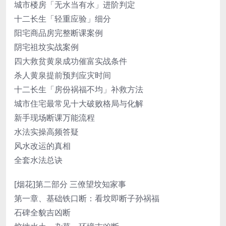
城市楼房「无水当有水」进阶判定
十二长生「轻重应验」细分
阳宅商品房完整断课案例
阴宅祖坟实战案例
四大救贫黄泉成功催富实战条件
杀人黄泉提前预判应灾时间
十二长生「房份祸福不均」补救方法
城市住宅最常见十大破败格局与化解
新手现场断课万能流程
水法实操高频答疑
风水改运的真相
全套水法总诀
[烟花]第二部分 三僚望坟知家事
第一章、基础铁口断：看坟即断子孙祸福
石碑全貌吉凶断