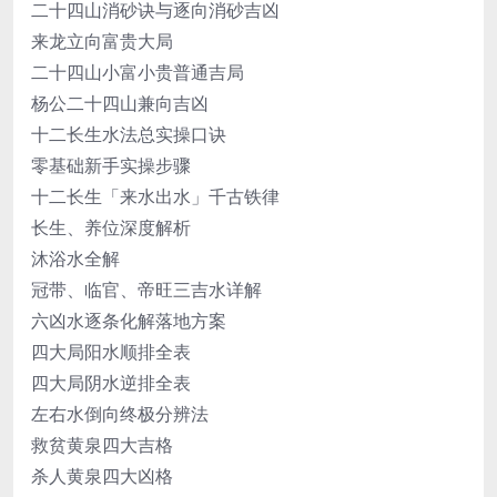
二十四山消砂诀与逐向消砂吉凶
来龙立向富贵大局
二十四山小富小贵普通吉局
杨公二十四山兼向吉凶
十二长生水法总实操口诀
零基础新手实操步骤
十二长生「来水出水」千古铁律
长生、养位深度解析
沐浴水全解
冠带、临官、帝旺三吉水详解
六凶水逐条化解落地方案
四大局阳水顺排全表
四大局阴水逆排全表
左右水倒向终极分辨法
救贫黄泉四大吉格
杀人黄泉四大凶格