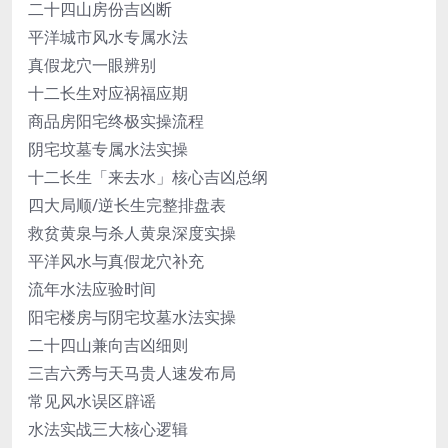
二十四山房份吉凶断
平洋城市风水专属水法
真假龙穴一眼辨别
十二长生对应祸福应期
商品房阳宅终极实操流程
阴宅坟墓专属水法实操
十二长生「来去水」核心吉凶总纲
四大局顺/逆长生完整排盘表
救贫黄泉与杀人黄泉深度实操
平洋风水与真假龙穴补充
流年水法应验时间
阳宅楼房与阴宅坟墓水法实操
二十四山兼向吉凶细则
三吉六秀与天马贵人速发布局
常见风水误区辟谣
水法实战三大核心逻辑