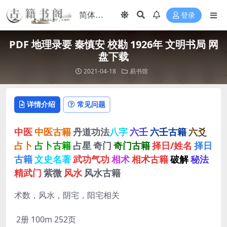
登录
PDF 地理录要 秦慎安 校勘 1926年 文明书局 网
盘下载
2021-04-18
易书馆
详情介绍
常见问题
中医
中医古籍
丹道功法
八字
六壬
六壬古籍
六爻
占卜
占卜古籍
占星
奇门
奇门古籍
择日/姓名
择日
古籍
文史名著
武功气功
相术
相术古籍
破解
秘法
精武门
紫微
风水
风水古籍
术数，风水，阴宅，阳宅相关
2册 100m 252页