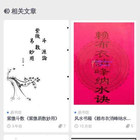
相关文章
易书馆
易书馆
紫微斗数《紫微易数妙用》
风水书籍《赖布衣消峰纳水
诀》
3 年前
7
10 月前
5