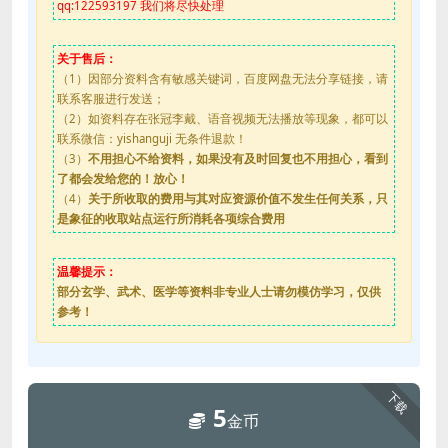
qq:122593197 我们将尽快处理
关于售后：
（1）因部分资料含有敏感关键词，百度网盘无法分享链接，请
联系客服进行发送；
（2）如资料存在张冠李戴、语音视频无法播放等现象，都可以
联系微信：yishanguji 无条件退款！
（3）
不用担心不给资料，如果没有及时回复也不用担心，看到
了都会发给您的！放心！
（4）
关于所收取的费用与其对应资源价值不发生任何关系，只
是象征的收取站点运行所消耗各项综合费用
温馨提示：
部分玄学、武术、医学等资料非专业人士请勿模仿学习，仅供
参考！
下载
5
金币