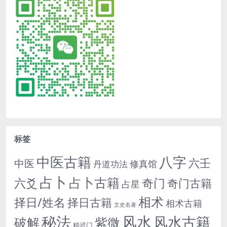
标签
中医古籍
八字
六壬
中医
修真馆
丹道功法
占卜
占卜古籍
六爻
奇门
奇门古籍
占星
相术
择日/姓名
择日古籍
相术古籍
文史名著
秘法
风水
风水古籍
紫微
破解
精武门