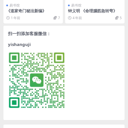
易书馆
易书馆
《道家奇门秘法新编》
钟义明 《命理腦筋急转弯》
1 年前
7
4 年前
5
扫一扫添加客服微信：
yishanguji