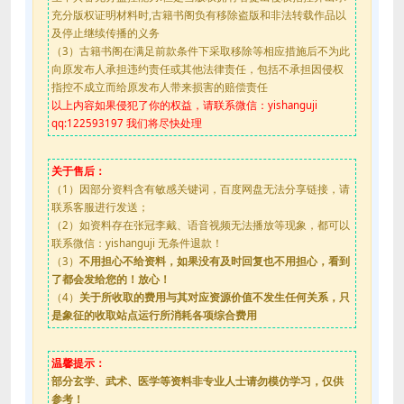
充分版权证明材料时,古籍书阁负有移除盗版和非法转载作品以
及停止继续传播的义务
（3）古籍书阁在满足前款条件下采取移除等相应措施后不为此
向原发布人承担违约责任或其他法律责任，包括不承担因侵权
指控不成立而给原发布人带来损害的赔偿责任
以上内容如果侵犯了你的权益，请联系微信：yishanguji
qq:122593197 我们将尽快处理
关于售后：
（1）因部分资料含有敏感关键词，百度网盘无法分享链接，请
联系客服进行发送；
（2）如资料存在张冠李戴、语音视频无法播放等现象，都可以
联系微信：yishanguji 无条件退款！
（3）
不用担心不给资料，如果没有及时回复也不用担心，看到
了都会发给您的！放心！
（4）
关于所收取的费用与其对应资源价值不发生任何关系，只
是象征的收取站点运行所消耗各项综合费用
温馨提示：
部分玄学、武术、医学等资料非专业人士请勿模仿学习，仅供
参考！