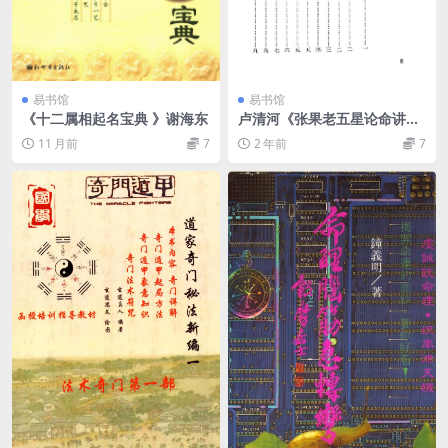
易书馆
易书馆
《十二属相起名宝典 》谢海东
卢清河《张果老五星论命讲
义》
11 月前
7
2 年前
7