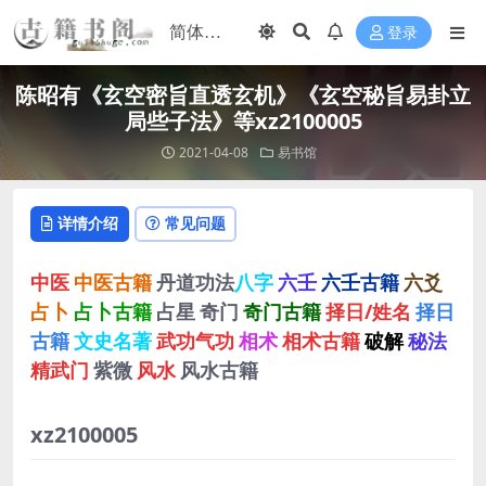
登录
陈昭有《玄空密旨直透玄机》《玄空秘旨易卦立
局些子法》等xz2100005
2021-04-08
易书馆
详情介绍
常见问题
中医
中医古籍
丹道功法
八字
六壬
六壬古籍
六爻
占卜
占卜古籍
占星
奇门
奇门古籍
择日/姓名
择日
古籍
文史名著
武功气功
相术
相术古籍
破解
秘法
精武门
紫微
风水
风水古籍
xz2100005