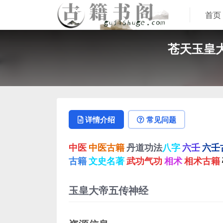
首页
苍天玉皇
详情介绍
常见问题
中医
中医古籍
丹道功法
八字
六壬
六壬
古籍
文史名著
武功气功
相术
相术古籍
玉皇大帝五传神经