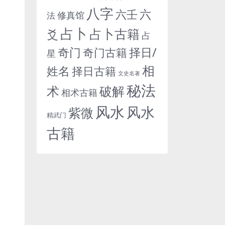
八字
六
六壬
修真馆
法
占卜
占卜古籍
爻
占
奇门
择日/
奇门古籍
星
相
姓名
择日古籍
文史名著
秘法
术
破解
相术古籍
风水
风水
紫微
精武门
古籍