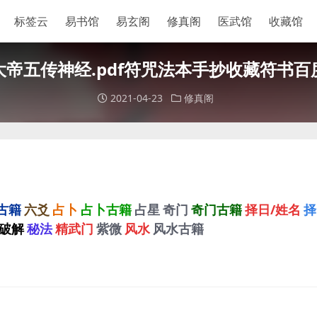
标签云
易书馆
易玄阁
修真阁
医武馆
收藏馆
大帝五传神经.pdf符咒法本手抄收藏符书百
2021-04-23
修真阁
古籍
六爻
占卜
占卜古籍
占星
奇门
奇门古籍
择日/姓名
择
破解
秘法
精武门
紫微
风水
风水古籍