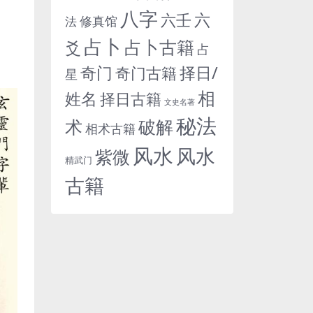
八字
六
六壬
修真馆
法
占卜
占卜古籍
爻
占
奇门
择日/
奇门古籍
星
相
姓名
择日古籍
文史名著
秘法
术
破解
相术古籍
风水
风水
紫微
精武门
古籍