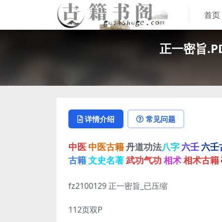
首页
正一密旨.
详情介绍
常见问题
中医
中医古籍
丹道功法
八字
六壬
六壬
古籍
文史名著
武功气功
相术
相术古籍
fz2100129 正一密旨_已压缩
112页双P