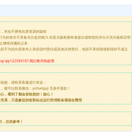
享，本站不拥有此类资源的版权
版行为的发生不具备充分监控能力.但是当版权拥有者提出侵权指控并出示充分版权证明
停止继续传播的义务
施后不为此向原发布人承担违约责任或其他法律责任，包括不承担因侵权指控不成立
 qq:122593197 我们将尽快处理
享链接，请联系客服进行发送；
可以联系微信：yishanguji 无条件退款！
担心，看到了都会发给您的！放心！
何关系，只是象征的收取站点运行所消耗各项综合费用
习，仅供参考！