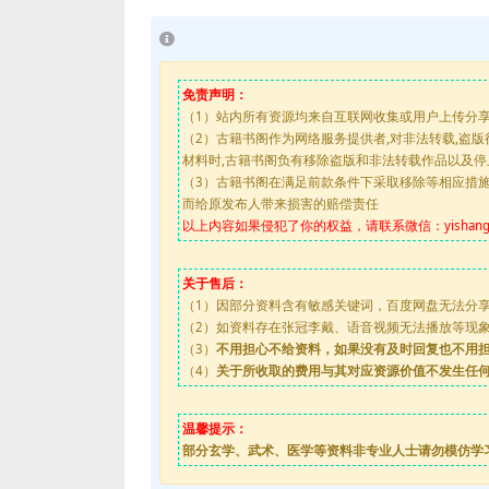
免责声明：
（1）站内所有资源均来自互联网收集或用户上传分
（2）古籍书阁作为网络服务提供者,对非法转载,盗
材料时,古籍书阁负有移除盗版和非法转载作品以及
（3）古籍书阁在满足前款条件下采取移除等相应措
而给原发布人带来损害的赔偿责任
以上内容如果侵犯了你的权益，请联系微信：yishanguji
关于售后：
（1）因部分资料含有敏感关键词，百度网盘无法分
（2）如资料存在张冠李戴、语音视频无法播放等现象，都
（3）
不用担心不给资料，如果没有及时回复也不用
（4）
关于所收取的费用与其对应资源价值不发生任
温馨提示：
部分玄学、武术、医学等资料非专业人士请勿模仿学