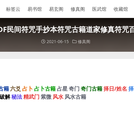
标签云
易书馆
易玄阁
修真阁
医武馆
收藏馆
PDF民间符咒手抄本符咒古籍道家修真符咒
2021-06-15
修真阁
古籍
六爻
占卜
占卜古籍
占星
奇门
奇门古籍
择日/姓名
择
破解
秘法
精武门
紫微
风水
风水古籍