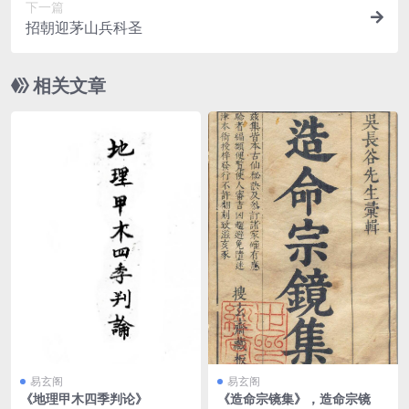
下一篇
招朝迎茅山兵科圣
相关文章
易玄阁
易玄阁
《地理甲木四季判论》
《造命宗镜集》，造命宗镜