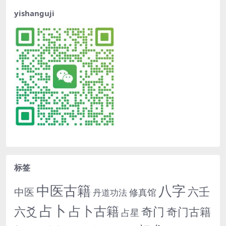
yishanguji
标签
中医古籍
八字
六壬
中医
修真馆
丹道功法
占卜
占卜古籍
六爻
奇门
奇门古籍
占星