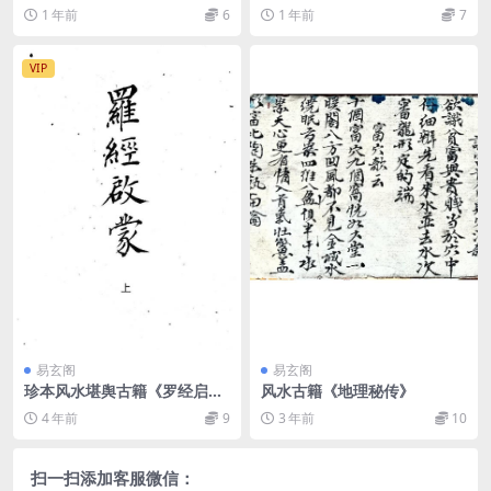
1 年前
6
1 年前
7
VIP
易玄阁
易玄阁
珍本风水堪舆古籍《罗经启
风水古籍《地理秘传》
蒙》上中下三卷乾隆抄本136
4 年前
9
3 年前
10
页精修版
扫一扫添加客服微信：