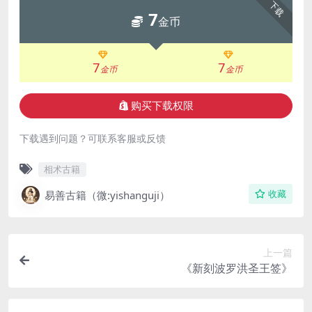
下载
7
金币
7
7
金币
金币
购买下载权限
下载遇到问题？可联系客服或反馈
相术古籍
易善古籍（微:yishanguji）
收藏
上一篇
《新刻波罗洪圣王签》