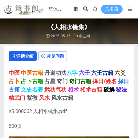
登录
《人相水镜集》
2026-05-16
易玄阁
详情介绍
常见问题
中医
中医古籍
丹道功法
八字
六壬
六壬古籍
六爻
占卜
占卜古籍
占星
奇门
奇门古籍
择日/姓名
择日
古籍
文史名著
武功气功
相术
相术古籍
破解
秘法
精武门
紫微
风水
风水古籍
XS 000062 人相水镜集.pdf
600页