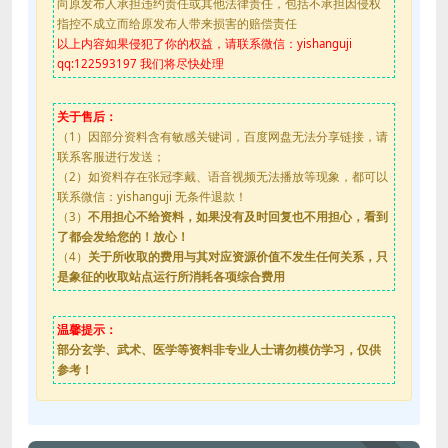
向原发布人承担违约责任或其他法律责任，包括不承担因侵权
指控不成立而给原发布人带来损害的赔偿责任
以上内容如果侵犯了你的权益，请联系微信：yishanguji
qq:122593197 我们将尽快处理
关于售后：
（1）因部分资料含有敏感关键词，百度网盘无法分享链接，请
联系客服进行发送；
（2）如资料存在张冠李戴、语音视频无法播放等现象，都可以
联系微信：yishanguji 无条件退款！
（3）
不用担心不给资料，如果没有及时回复也不用担心，看到
了都会发给您的！放心！
（4）
关于所收取的费用与其对应资源价值不发生任何关系，只
是象征的收取站点运行所消耗各项综合费用
温馨提示：
部分玄学、武术、医学等资料非专业人士请勿模仿学习，仅供
参考！